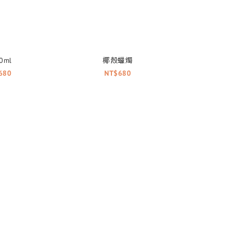
ml
椰殼蠟燭
680
NT$680