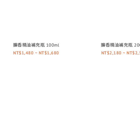
擴香精油補充瓶 100ml
擴香精油補充瓶 200
NT$1,480 ~ NT$1,680
NT$2,180 ~ NT$2,