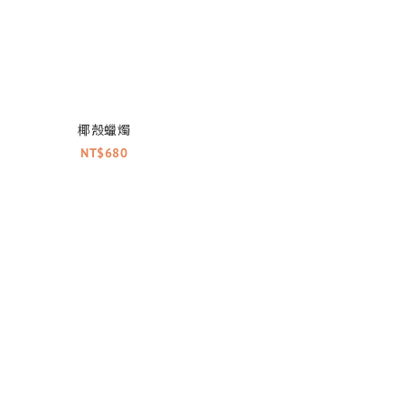
椰殼蠟燭
NT$680