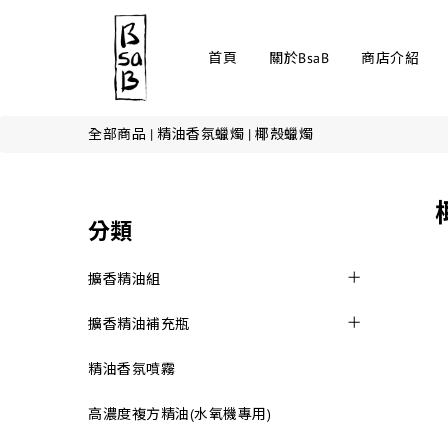
首頁
關於BsaB
商店介紹
全部商品
|
精油香氛蠟燭
|
椰殼蠟燭
分類
擴香精油組
擴香精油補充瓶
精油香氛噴霧
高濃度複方精油(水氧機專用)