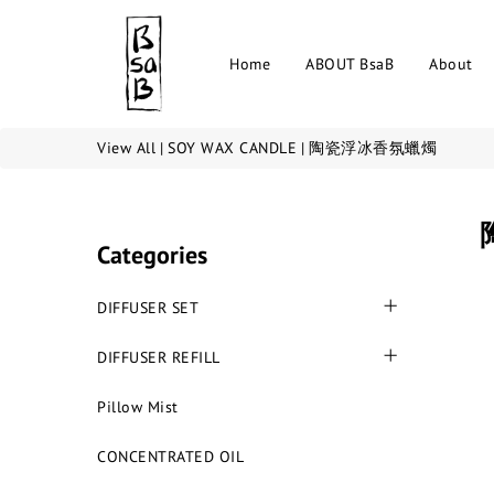
Home
ABOUT BsaB
About
View All
|
SOY WAX CANDLE
|
陶瓷浮冰香氛蠟燭
Categories
DIFFUSER SET
DIFFUSER REFILL
Pillow Mist
CONCENTRATED OIL